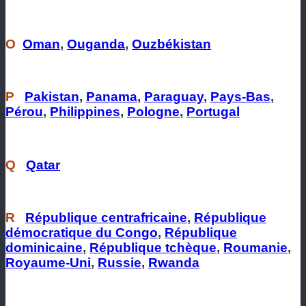
O
Oman
,
Ouganda
,
Ouzbékistan
P
Pakistan
,
Panama
,
Paraguay
,
Pays-Bas
,
Pérou
,
Philippines
,
Pologne
,
Portugal
Q
Qatar
R
République centrafricaine
,
République
démocratique du Congo
,
République
dominicaine
,
République tchèque
,
Roumanie
,
Royaume-Uni
,
Russie
,
Rwanda