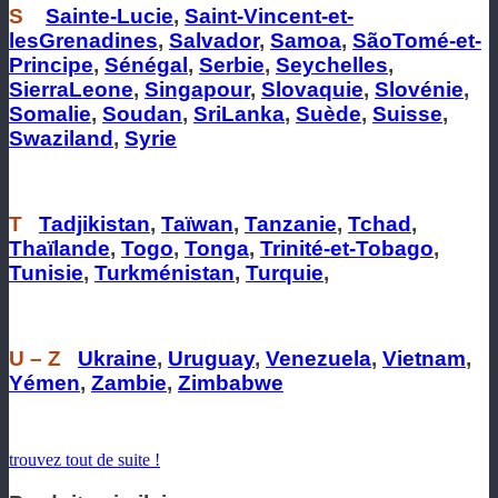
S
Sainte-Lucie
,
Saint-Vincent-et-
lesGrenadines
,
Salvador
,
Samoa
,
SãoTomé-et-
Principe
,
Sénégal
,
Serbie
,
Seychelles
,
SierraLeone
,
Singapour
,
Slovaquie
,
Slovénie
,
Somalie
,
Soudan
,
SriLanka
,
Suède
,
Suisse
,
Swaziland
,
Syrie
T
Tadjikistan
,
Taïwan
,
Tanzanie
,
Tchad
,
Thaïlande
,
Togo
,
Tonga
,
Trinité-et-Tobago
,
Tunisie
,
Turkménistan
,
Turquie
,
U – Z
Ukraine
,
Uruguay
,
Venezuela
,
Vietnam
,
Yémen
,
Zambie
,
Zimbabwe
trouvez tout de suite !