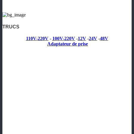
TRUCS
110V-220V
-
100V-220V
-
12V
-
24V
-
48V
Adaptateur de prise