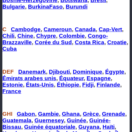
Bosnie-Herzégovine
,
Botswana
,
Brésil
,
Bulgarie
,
BurkinaFaso
,
Burundi
C
Cambodge
,
Cameroun
,
Canada
,
Cap-Vert
,
Chili
,
Chine
,
Chypre
,
Colombie
,
Congo-
Brazzaville
,
Corée du Sud
,
Costa Rica
,
Croatie
,
Cuba
DEF
Danemark
,
Djibouti
,
Dominique
,
Égypte
,
Émirats arabes unis
,
Équateur
,
Espagne
,
Estonie
,
États-Unis
,
Éthiopie
,
Fidji
,
Finlande
,
France
GHI
Gabon
,
Gambie
,
Ghana
,
Grèce
,
Grenade
,
Guatemala
,
Guernesey
,
Guinée
,
Guinée-
Bissau
,
Guinée équatoriale
,
Guyana
,
Haïti
,