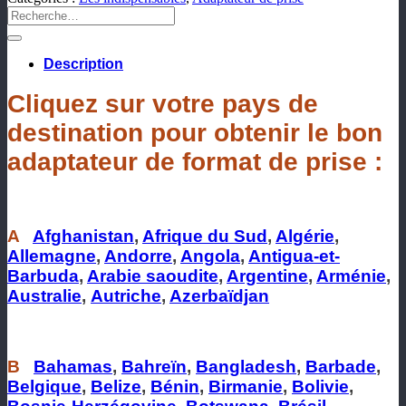
Recherche
pour :
Description
Cliquez sur votre pays de
destination pour obtenir le bon
adaptateur de format de prise :
A
Afghanistan
,
Afrique du Sud
,
Algérie
,
Allemagne
,
Andorre
,
Angola
,
Antigua-et-
Barbuda
,
Arabie saoudite
,
Argentine
,
Arménie
,
Australie
,
Autriche
,
Azerbaïdjan
B
Bahamas
,
Bahreïn
,
Bangladesh
,
Barbade
,
Belgique
,
Belize
,
Bénin
,
Birmanie
,
Bolivie
,