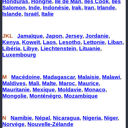
Honduras
,
Hongrie
,
Île de Man
,
Îles Cook
,
Îles
Salomon
,
Inde
,
Indonésie
,
Irak
,
Iran
,
Irlande
,
Islande
,
Israël
,
Italie
JKL
Jamaïque
,
Japon
,
Jersey
,
Jordanie
,
Kenya
,
Koweït
,
Laos
,
Lesotho
,
Lettonie
,
Liban
,
Libéria
,
Libye
,
Liechtenstein
,
Lituanie
,
Luxembourg
M
Macédoine
,
Madagascar
,
Malaisie
,
Malawi
,
Maldives
,
Mali
,
Malte
,
Maroc
,
Maurice
,
Mauritanie
,
Mexique
,
Moldavie
,
Monaco
,
Mongolie
,
Monténégro
,
Mozambique
N
Namibie
,
Népal
,
Nicaragua
,
Nigeria
,
Niger
,
Norvège
,
Nouvelle-Zélande