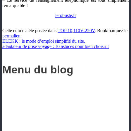
– Le service de renseignement téléphonique est tout simplement
remarquable !
lerobuste.fr
Cette entrée a été postée dans
TOP 10
,
110V-220V
. Bookmarquez le
permalien
.
ELEKK : le mode d’emploi simplifié du site.
adaptateur de prise voyage : 10 astuces pour bien choisir !
Menu du blog