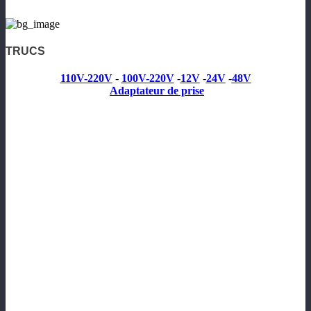
TRUCS
110V-220V
-
100V-220V
-
12V
-
24V
-
48V
Adaptateur de prise